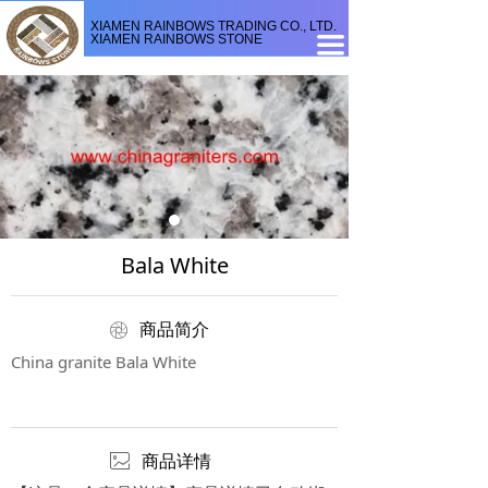
XIAMEN RAINBOWS TRADING CO., LTD.
XIAMEN RAINBOWS STONE
끀
Bala White
ꁵ
商品简介
China granite Bala White
ꂈ
商品详情