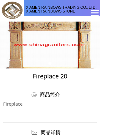
XIAMEN RAINBOWS TRADING CO., LTD.
XIAMEN RAINBOWS STONE
끀
Fireplace 20
ꁵ
商品简介
Fireplace
ꂈ
商品详情