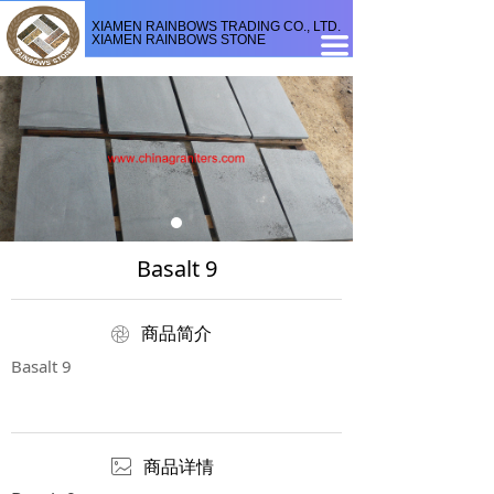
XIAMEN RAINBOWS TRADING CO., LTD.
XIAMEN RAINBOWS STONE
끀
Basalt 9
ꁵ
商品简介
Basalt 9
ꂈ
商品详情